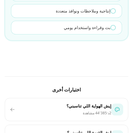
إنتاجية وملاحظات ونوافذ متعددة
بث وقراءة واستخدام يومي
اختبارات أخرى
إيش الهواية اللي تناسبني؟
2د
·
44٬385 مشاهدة
إيش القهوة اللي تناسبني؟