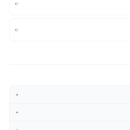
+
+
+