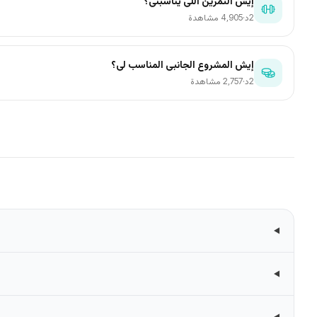
إيش التمرين اللي يناسبني؟
2د
·
4٬905 مشاهدة
إيش المشروع الجانبي المناسب لي؟
2د
·
2٬757 مشاهدة