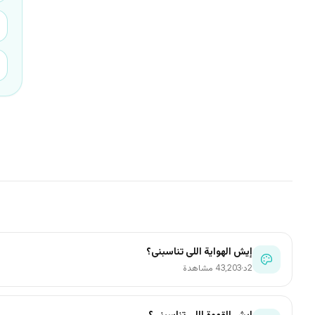
إيش الهواية اللي تناسبني؟
2د
·
43٬203 مشاهدة
إيش القهوة اللي تناسبني؟