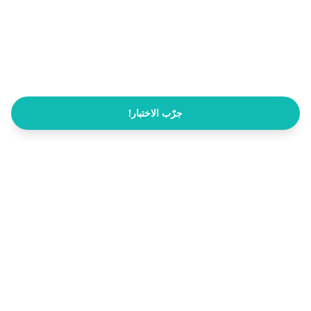
جرّب الاختبار!
جميع الاختبارات
قناة فيسبوك
English
صراحة
صراحة (صراحه) رجع! هذا هو الموقع الرسمي الوحيد. تطبيق الرسائل توقف، ورجعنا
باختبارات مجانية تفهمك: وظيفتك، قهوتك، هوايتك والمزيد. بدون تسجيل.