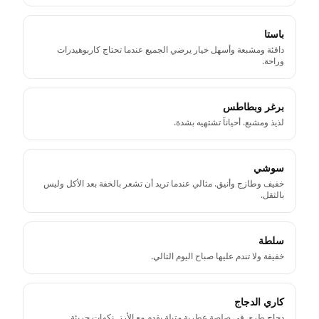
باستا
دافئة ومشبعة وأسهل خيار يرضي الجميع عندما تحتاج كاربوهيدرات
وراحة.
برغر وبطاطس
لذيذ ومشبع. أحياناً تشتهيه بشدة.
سوشي
خفيف وطازج وأنيق. مثالي عندما تريد أن تشعر بالخفة بعد الأكل وليس
بالثقل.
سلطة
خفيفة ولا تندم عليها صباح اليوم التالي.
كاري الدجاج
دجاج طري في صلصة عطرية متبلة يقدم مع الأرز. نكهات جريئة.