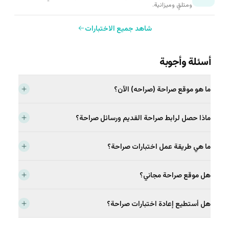
ومتلقٍ وميزانية.
شاهد جميع الاختبارات
أسئلة وأجوبة
ما هو موقع صراحة (صراحه) الآن؟
موقع صراحه (صراحة) منصة اختبارات تظهر لك وظائف، أنواع قهوة،
ماذا حصل لرابط صراحة القديم ورسائل صراحة؟
تمارين، وغيرها بناءً على إجاباتك. خوارزمية صراحة تظهر لك نتائج
تناسبك.
صراحة (أو صراحه) الأصلي كان تطبيق رسائل مجهولة أنشأه زين
ما هي طريقة عمل اختبارات صراحة؟
العابدين توفيق في ٢٠١٧. وصل لأكثر من ٣٠٠ مليون حساب مسجل
حول العالم. تم إيقاف خدمة رسائل صراحة، وتم إعادة بناء موقع
كل اختبار في موقع صراحة فيه مجموعة أسئلة. إجاباتك يتم تحليلها
صراحة كدليل صريح لاكتشاف أشياء تناسبك.
هل موقع صراحة مجاني؟
مقابل النتائج المحتملة، وترى أعلى النتائج مرتبة حسب نسبة
التطابق.
نعم، موقع صراحه مجاني بالكامل وبدون تسجيل دخول.
هل أستطيع إعادة اختبارات صراحة؟
نعم! تستطيع إعادة أي اختبار في موقع صراحة بشكل غير محدود.